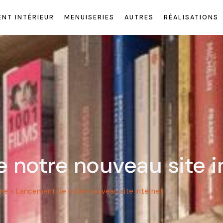
NT INTÉRIEUR
MENUISERIES
AUTRES
RÉALISATIONS
notre nouveau site i
me
»
Lancement de notre nouveau site internet